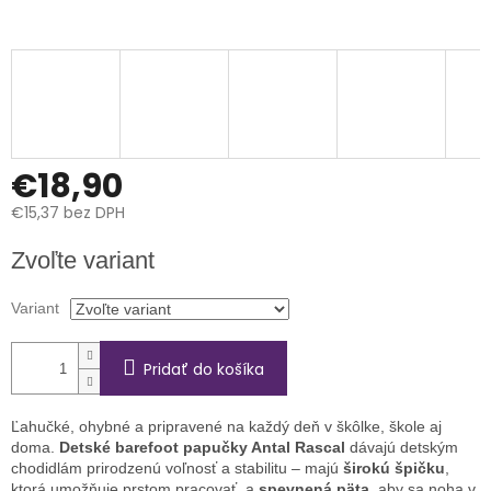
€18,90
€15,37 bez DPH
Jednotková
Zvoľte variant
cena:
Variant
Pridať do košíka
Ľahučké, ohybné a pripravené na každý deň v škôlke, škole aj
doma.
Detské barefoot papučky Antal Rascal
dávajú detským
chodidlám prirodzenú voľnosť a stabilitu – majú
širokú špičku
,
ktorá umožňuje prstom pracovať, a
spevnená päta
, aby sa noha v