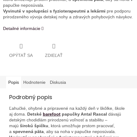
papučke neposúvala.
Vyvinuté v spolupráci s fyzioterapeutmi a lekármi
pre podporu
prirodzeného vývoja detskej nohy a zdravých pohybových návykov.
Detailné informácie
OPÝTAŤ SA
ZDIEĽAŤ
Popis
Hodnotenie
Diskusia
Podrobný popis
Ľahučké, ohybné a pripravené na každý deň v škôlke, škole
aj doma.
Detské
barefoot
papučky Antal Rascal
dávajú
detským chodidlám prirodzenú voľnosť a stabilitu –
majú
širokú špičku
, ktorá umožňuje prstom pracovať,
a
spevnená päta
, aby sa noha v papučke neposúvala.