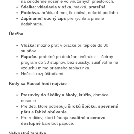
na celodenné nosenie vo vnútorných priestoroch.
Stielka:
vkladacia vložka
, mäkká,
prateľná
.
Podošva:
hrúbka 4 mm, flexibilná, nefarbí podlahu.
Zapínanie:
suchý zips
pre rýchle a presné
dotiahnutie.
Údržba
Vložka:
možno prať v pračke pri teplote do 30
stupňov.
Papuče:
prateľné pri dodržaní inštrukcií – šetrný
program do 30 stupňov, bez sušičky; sušiť voľne na
vzduchu mimo priameho tepla/slnka.
Nečistiť rozpúšťadlami.
Kedy sa Rascal hodí najviac
Prezuvky do škôlky a školy
, krúžky, domáce
nosenie.
Pre deti, ktoré potrebujú
širokú špičku
,
spevnenú
pätu
a
ľahké obúvanie
.
Pre rodičov, ktorí hľadajú
kvalitné a cenovo
dostupné
barefoot papuče.
Veľkostná tabuľka