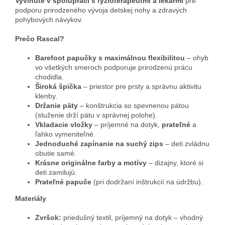
Vyvinuté v spolupráci s fyzioterapeutmi a lekármi
pre
podporu prirodzeného vývoja detskej nohy a zdravých
pohybových návykov.
Prečo Rascal?
Barefoot papučky s maximálnou flexibilitou
– ohyb
vo všetkých smeroch podporuje prirodzenú prácu
chodidla.
Široká špička
– priestor pre prsty a správnu aktivitu
klenby.
Držanie päty
– konštrukcia so spevnenou pätou
(stuženie drží pätu v správnej polohe).
Vkladacie vložky
– príjemné na dotyk,
prateľné
a
ľahko vymeniteľné.
Jednoduché zapínanie na suchý zips
– deti zvládnu
obutie samé.
Krásne originálne farby a motívy
– dizajny, ktoré si
deti zamilujú.
Prateľné papuče
(pri dodržaní inštrukcií na údržbu).
Materiály
Zvršok:
priedušný textil, príjemný na dotyk – vhodný