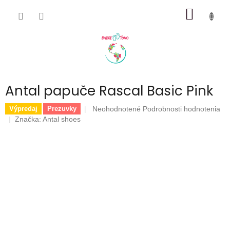
Prejsť
NÁKU
na
obsah
KOŠÍK
Antal papuče Rascal Basic Pink
Priemerné
Neohodnotené
Podrobnosti hodnotenia
Výpredaj
Prezuvky
hodnotenie
Značka:
Antal shoes
produktu
je
0,0
z
5
hviezdičiek.