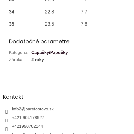
34
22,8
7,7
35
23,5
7,8
Dodatočné parametre
Kategória
:
Capačky/Papučky
Záruka
:
2 roky
Z
á
p
ä
Kontakt
t
i
info2
@
barefootovo.sk
e
+421 904178927
+421950702144