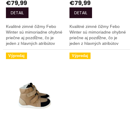
€79,99
€79,99
DETAIL
DETAIL
Kvalitné zimné čižmy Febo
Kvalitné zimné čižmy Febo
Winter sú mimoriadne ohybné
Winter sú mimoriadne ohybné
priečne aj pozdĺžne, čo je
priečne aj pozdĺžne, čo je
jeden z hlavných atribútov
jeden z hlavných atribútov
barefoot obuvi. Majú vode-
barefoot obuvi. Majú vode-
odpudivú a zároveň priedušnú
odpudivú a zároveň priedušnú
Výpredaj
Výpredaj
TEX membránu,...
TEX membránu,...