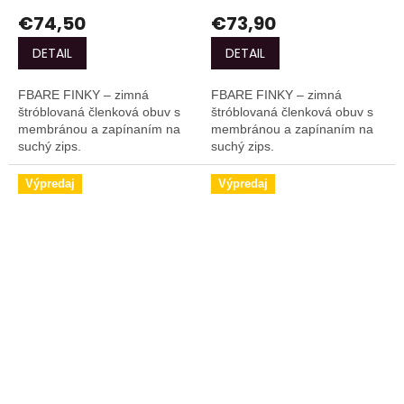
€74,50
€73,90
DETAIL
DETAIL
FBARE FINKY – zimná
FBARE FINKY – zimná
štróblovaná členková obuv s
štróblovaná členková obuv s
membránou a zapínaním na
membránou a zapínaním na
suchý zips.
suchý zips.
Výpredaj
Výpredaj