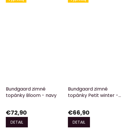
špičkou je Nuri...
ktorí stoja na prahu...
Bundgaard zimné
Bundgaard zimné
topánky Bloom - navy
topánky Petit winter -
cognac
€72,90
€66,90
DETAIL
DETAIL