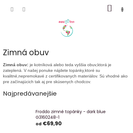
Prejsť
NÁKU
na
obsah
KOŠÍK
Zimná obuv
Zimná obuv:
je kotníková alebo teda vyššia obuv,ktorá je
zateplená. V našej ponuke nájdete topánky,ktoré su
kvalitné,nepremokavé z certifikovanych materiálov. Sú vhodné ako
pre začínajúcich tak aj pre skúsenych chodcov.
Najpredávanejšie
Froddo zimné topánky - dark blue
G3160248-1
€69,90
od