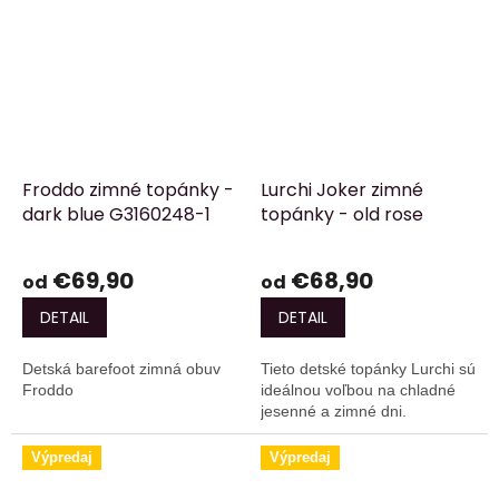
Froddo zimné topánky -
Lurchi Joker zimné
dark blue G3160248-1
topánky - old rose
€69,90
€68,90
od
od
DETAIL
DETAIL
Detská barefoot zimná obuv
Tieto detské topánky Lurchi sú
Froddo
ideálnou voľbou na chladné
jesenné a zimné dni.
Výpredaj
Výpredaj