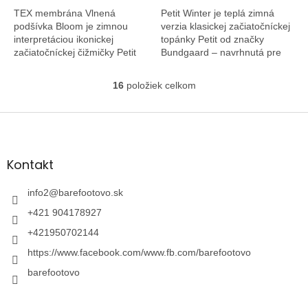
TEX membrána Vlnená
Petit Winter je teplá zimná
podšívka Bloom je zimnou
verzia klasickej začiatočníckej
interpretáciou ikonickej
topánky Petit od značky
začiatočníckej čižmičky Petit
Bundgaard – navrhnutá pre
od značky Bundgaard,
najmenších, ktorí robia svoje
vytvorenej pre najmenších,
prvé kroky vonku.
16
položiek celkom
O
ktorí stoja na prahu...
v
l
Z
á
á
d
p
a
ä
Kontakt
c
t
i
i
info2
@
barefootovo.sk
e
e
p
+421 904178927
r
v
+421950702144
k
https://www.facebook.com/www.fb.com/barefootovo
y
v
barefootovo
ý
p