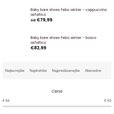
Baby bare shoes Febo winter - cappuccino
asfaltico
€79,99
od
Baby bare shoes Febo winter - bosco
asfaltico
€82,99
R
a
Najlacnejšie
Najdrahšie
Najpredávanejšie
Abecedne
d
e
n
Cena
i
e
€
66
€
83
p
r