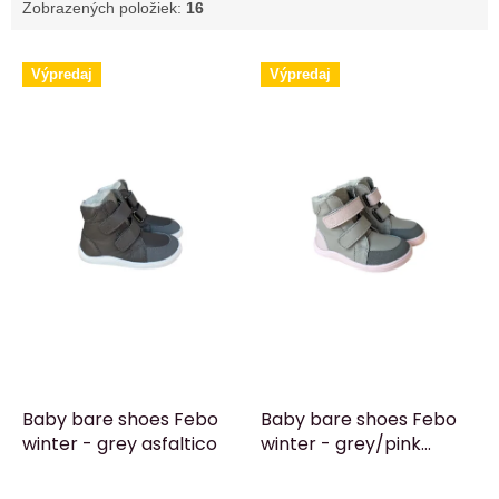
Zobrazených položiek:
16
V
Výpredaj
Výpredaj
ý
p
i
s
p
r
o
d
u
k
t
o
v
Baby bare shoes Febo
Baby bare shoes Febo
winter - grey asfaltico
winter - grey/pink
asfaltico