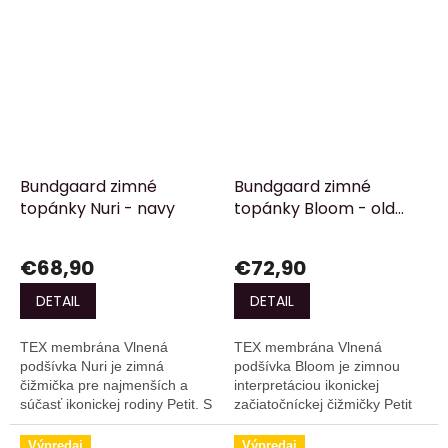
Bundgaard zimné
Bundgaard zimné
topánky Nuri - navy
topánky Bloom - old
rose
€68,90
€72,90
DETAIL
DETAIL
TEX membrána Vlnená
TEX membrána Vlnená
podšívka Nuri je zimná
podšívka Bloom je zimnou
čižmička pre najmenších a
interpretáciou ikonickej
súčasť ikonickej rodiny Petit. S
začiatočníckej čižmičky Petit
typickým strihom Bundgaard a
od značky Bundgaard,
charakteristickou odolnou
vytvorenej pre najmenších,
Výpredaj
Výpredaj