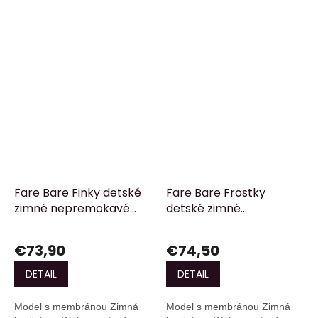
Fare Bare Finky detské
Fare Bare Frostky
zimné nepremokavé
detské zimné
topánky - vínové
nepremokavé topánky
- lila
€73,90
€74,50
DETAIL
DETAIL
Model s membránou Zimná
Model s membránou Zimná