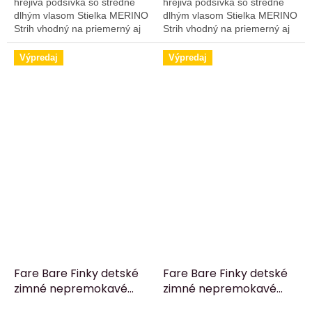
hrejivá podšívka so stredne
hrejivá podšívka so stredne
dlhým vlasom Stielka MERINO
dlhým vlasom Stielka MERINO
Strih vhodný na priemerný aj
Strih vhodný na priemerný aj
vyšší priehlavok Hrúbka
vyšší priehlavok Hrúbka
podrážky 4 – 5 mm
podrážky 4 – 5 mm
Výpredaj
Výpredaj
Fare Bare Finky detské
Fare Bare Finky detské
zimné nepremokavé
zimné nepremokavé
topánky - čierne
topánky - modré