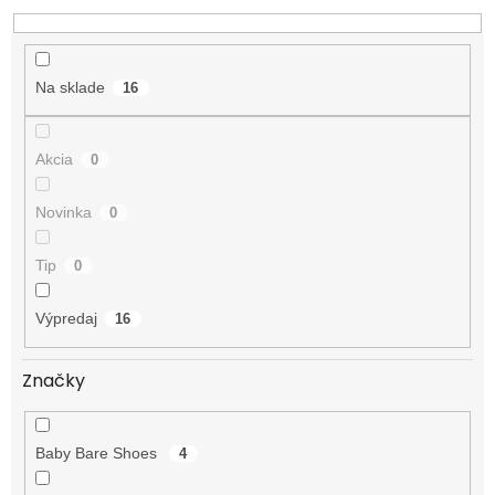
o
d
u
k
Na sklade
16
t
o
v
Akcia
0
Novinka
0
Tip
0
Výpredaj
16
Značky
Baby Bare Shoes
4