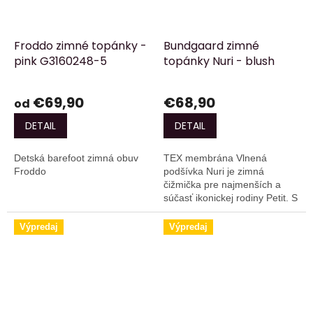
Froddo zimné topánky -
Bundgaard zimné
pink G3160248-5
topánky Nuri - blush
€69,90
€68,90
od
DETAIL
DETAIL
Detská barefoot zimná obuv
TEX membrána Vlnená
Froddo
podšívka Nuri je zimná
čižmička pre najmenších a
súčasť ikonickej rodiny Petit. S
typickým strihom Bundgaard a
charakteristickou odolnou
Výpredaj
Výpredaj
špičkou je Nuri...