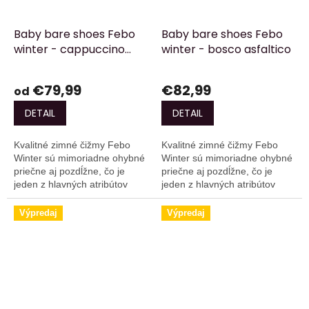
Baby bare shoes Febo
Baby bare shoes Febo
winter - cappuccino
winter - bosco asfaltico
asfaltico
€79,99
€82,99
od
DETAIL
DETAIL
Kvalitné zimné čižmy Febo
Kvalitné zimné čižmy Febo
Winter sú mimoriadne ohybné
Winter sú mimoriadne ohybné
priečne aj pozdĺžne, čo je
priečne aj pozdĺžne, čo je
jeden z hlavných atribútov
jeden z hlavných atribútov
barefoot obuvi. Majú vode-
barefoot obuvi. Majú vode-
odpudivú a zároveň priedušnú
odpudivú a zároveň priedušnú
Výpredaj
Výpredaj
TEX membránu,...
TEX membránu,...