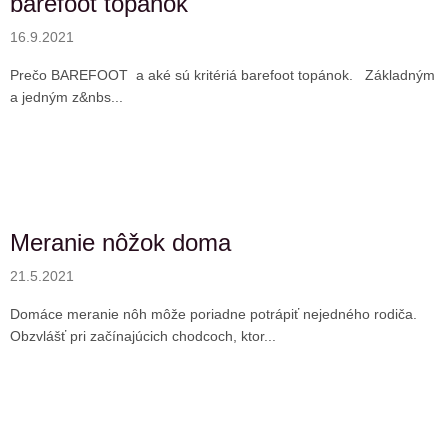
barefoot topánok
16.9.2021
Prečo BAREFOOT a aké sú kritériá barefoot topánok. Základným
a jedným z&nbs...
Meranie nôžok doma
21.5.2021
Domáce meranie nôh môže poriadne potrápiť nejedného rodiča.
Obzvlášť pri začínajúcich chodcoch, ktor...