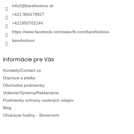
t
i
i
info2
@
barefootovo.sk
e
e
p
+421 904178927
r
v
+421950702144
k
https://www.facebook.com/www.fb.com/barefootovo
y
v
barefootovo
ý
p
i
Informácie pre Vás
s
u
Kontakty/Contact us
Doprava a platby
Obchodné podmienky
Vrátenie/Výmena/Reklamácia
Podmienky ochrany osobných údajov
Blog
Otváracie hodiny - Showroom