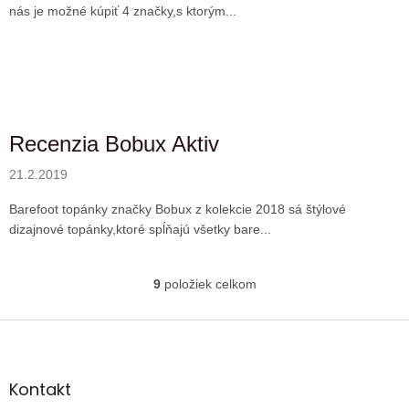
nás je možné kúpiť 4 značky,s ktorým...
Recenzia Bobux Aktiv
21.2.2019
Barefoot topánky značky Bobux z kolekcie 2018 sá štýlové
dizajnové topánky,ktoré spĺňajú všetky bare...
9
položiek celkom
O
v
l
Z
á
á
d
p
a
ä
Kontakt
c