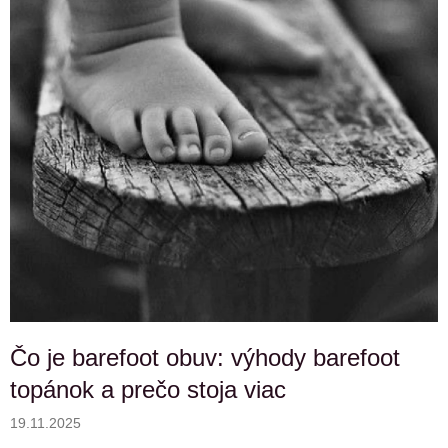
v
Čo je barefoot obuv: výhody barefoot
topánok a prečo stoja viac
19.11.2025