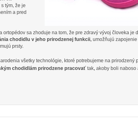
s tým, že je
nením a pred
a ortopédov sa zhoduje na tom, že pre zdravý vývoj človeka je 
ia chodidlu v jeho prirodzenej funkcii,
umožňujú zapojenie v
mujú prsty.
arodenia všetky technológie, ktoré potrebujeme na prirodzený
ským chodidlám prirodzene pracovať
tak
,
akoby boli naboso 