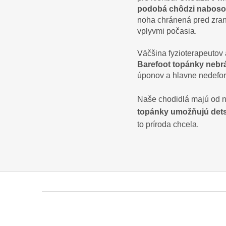
podobá chôdzi naboso
noha chránená pred zra
vplyvmi počasia.
Väčšina fyzioterapeutov 
Barefoot topánky nebrán
úponov a hlavne nedefor
Naše chodidlá majú od n
topánky umožňujú det
to príroda chcela.
Z
á
p