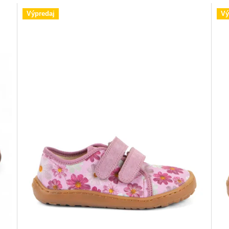
Výpredaj
Vý