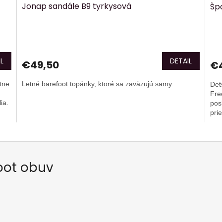
Jonap sandále B9 tyrkysová
Šp
L
DETAIL
€49,50
€
tne
Letné barefoot topánky, ktoré sa zaväzujú samy.
Det
Fre
ia.
pos
pri
oot obuv