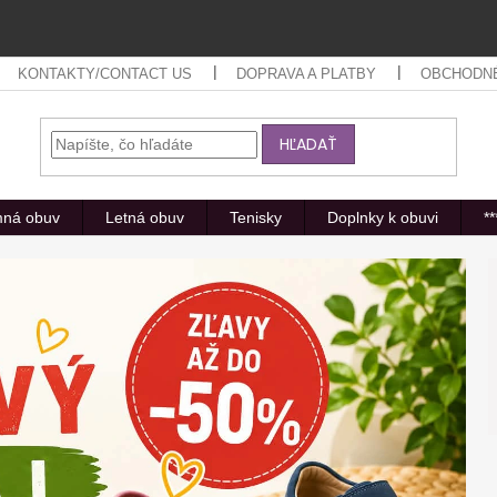
KONTAKTY/CONTACT US
DOPRAVA A PLATBY
OBCHODN
HĽADAŤ
mná obuv
Letná obuv
Tenisky
Doplnky k obuvi
*