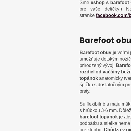
Sme
eshop s barefoot 
pre vaše detičky;)
N
stránke
facebook.com/b
Barefoot obuv
Barefoot obuv je
veľmi
umožňuje detským nožič
prirodzený vývoj.
Barefo
rozdiel od väčšiny bež
topánok
anatomicky tva
špičku s dostatočným pr
prsty.
Sú flexibilné a majú mä
s hrúbkou 3-6 mm. Dôle
barefoot topánok
je ab
podpätku a stielka nemá
pre klenbu.
Chôdza v ni