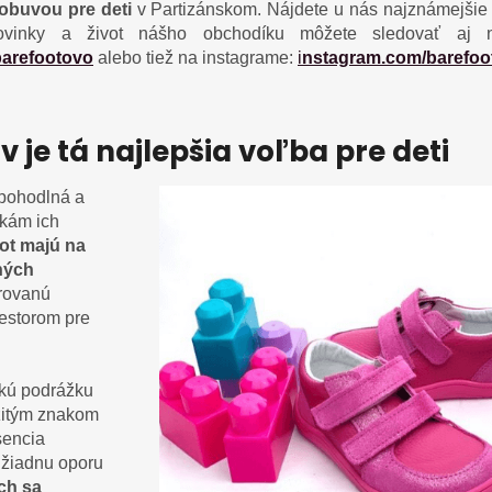
obuvou pre deti
v Partizánskom. Nájdete u nás najznámejšie
ovinky a život nášho obchodíku môžete sledovať aj n
arefootovo
alebo tiež na instagrame:
i
nstagram.com/barefoo
 je tá najlepšia voľba pre deti
 pohodlná a
kám ich
ot majú na
ných
rovanú
iestorom pre
kkú podrážku
žitým znakom
sencia
 žiadnu oporu
ch sa