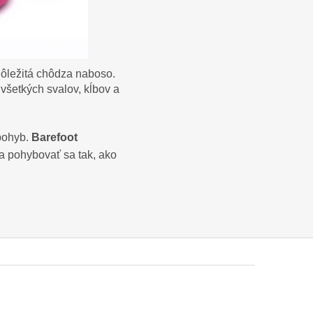
dôležitá chôdza naboso.
šetkých svalov, kĺbov a
 pohyb.
Barefoot
a pohybovať sa tak, ako