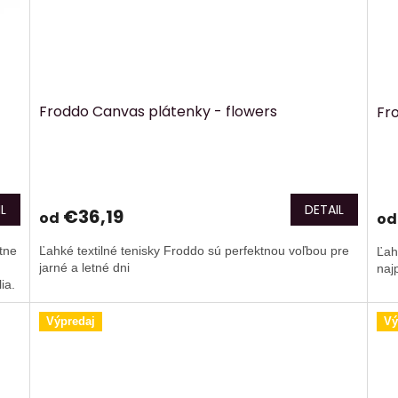
Froddo Canvas plátenky - flowers
Fr
L
DETAIL
€36,19
od
od
tne
Ľahké textilné tenisky Froddo sú perfektnou voľbou pre
Ľah
jarné a letné dni
naj
ia.
Výpredaj
Vý