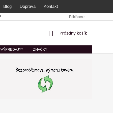
Blog
Doprava
Kontakt
É PODMIENKY
VRÁTENIE/VÝMENA/REKLAMÁCIA
Prihlásenie
PODMIEN
NÁKUPNÝ
Prázdny košík
KOŠÍK
**VÝPREDAJ***
ZNAČKY