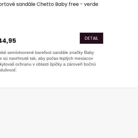
ortové sandále Chetto Baby free - verde
DETAIL
44,95
ské semiotvorené barefoot sandále značky Baby
e sú navrhnuté tak, aby počas teplých mesiacov
kytovali ochranu v oblasti špičky a zároveň bočnú
edušnosť.