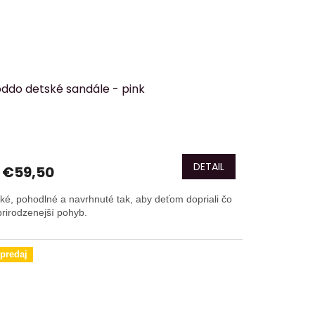
oddo detské sandále - pink
DETAIL
€59,50
ké, pohodlné a navrhnuté tak, aby deťom dopriali čo
prirodzenejší pohyb.
predaj