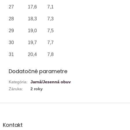
27
17,6
7,1
28
18,3
7,3
29
19,0
7,5
30
19,7
7,7
31
20,4
7,8
Dodatočné parametre
Kategória
:
Jarná/Jesenná obuv
Záruka
:
2 roky
Z
á
p
ä
Kontakt