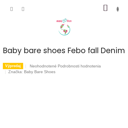
Prejsť
NÁKU
na
obsah
KOŠÍK
Baby bare shoes Febo fall Denim
Priemerné
Neohodnotené
Podrobnosti hodnotenia
Výpredaj
hodnotenie
Značka:
Baby Bare Shoes
produktu
je
0,0
z
5
hviezdičiek.