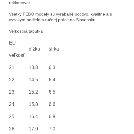
reklamovať.
Všetky FEBO modely sú vyrábané poctivo, kvalitne a s
vysokým podielom ručnej práce na Slovensku.
Veľkostná tabuľka
EU
dĺžka
šírka
veľkosť
21
13,8
6,3
22
14,5
6,4
23
15,2
6,5
24
15,8
6,6
25
16,4
6,8
26
17,0
7,0