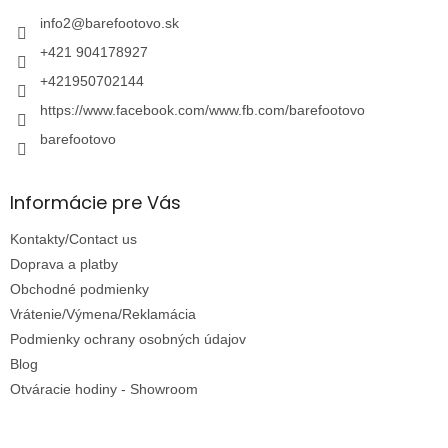
t
i
info2
@
barefootovo.sk
e
+421 904178927
+421950702144
https://www.facebook.com/www.fb.com/barefootovo
barefootovo
Informácie pre Vás
Kontakty/Contact us
Doprava a platby
Obchodné podmienky
Vrátenie/Výmena/Reklamácia
Podmienky ochrany osobných údajov
Blog
Otváracie hodiny - Showroom