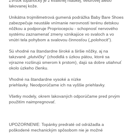
Zvršok topánočky je z kvalitnej hladkej, velúrovej alebo
lakovanej kože.
Unikátna trojmilimetrová gumená podrážka Baby Bare Shoes
zabezpečuje neustále vnímanie nerovností terénu detskou
nôžkou a podporuje Propriocepciu - schopnosť nervového
systému zaznamenať zmeny vznikajúce vo svaloch a vo
vnútri tela pohybom a svalovou činnosťou („polohocit“).
Sú vhodné na štandardne široké a širšie nôžky, aj na
takzvané „plutvičky“ (chodidlá s úzkou pätou, ktoré sa
výrazne rozširujú smerom k prstom), dajú sa dobre utiahnuť
okolo úzkeho členku.
Vhodné na štandardne vysoké a nízke
priehlavky. Neodporúčame ich na vyššie priehlavky.
Všetky modely, okrem lakovaných odporúčame pred prvým
použitím naimpregnovať.
UPOZORNENIE: Topánky predraté od odrážadla a
poškodené mechanickým spôsobom nie je možné