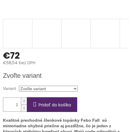
€72
€58,54 bez DPH
Jednotková
Zvoľte variant
cena:
Variant
Pridať do košíka
Kvalitné prechodné členkové topánky Febo Fall sú
mimoriadne ohybné priečne aj pozdĺžne, čo je jeden z
hlavných atribútov barefoot obuvi. Majú vode-odpudivú a