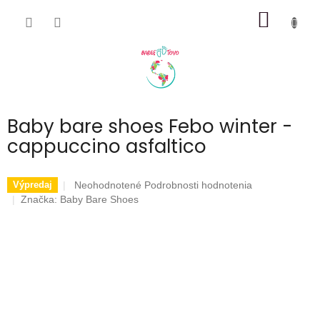
Prejsť
NÁKU
na
obsah
KOŠÍK
Baby bare shoes Febo winter -
cappuccino asfaltico
Priemerné
Neohodnotené
Podrobnosti hodnotenia
Výpredaj
hodnotenie
Značka:
Baby Bare Shoes
produktu
je
0,0
z
5
hviezdičiek.