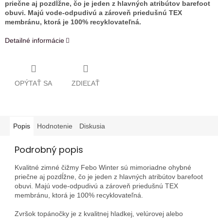
priečne aj pozdĺžne, čo je jeden z hlavných atribútov barefoot
obuvi. Majú vode-odpudivú a zároveň priedušnú TEX
membránu, ktorá je 100% recyklovateľná.
Detailné informácie
OPÝTAŤ SA
ZDIEĽAŤ
Popis
Hodnotenie
Diskusia
Podrobný popis
Kvalitné zimné čižmy Febo Winter sú mimoriadne ohybné
priečne aj pozdĺžne, čo je jeden z hlavných atribútov barefoot
obuvi. Majú vode-odpudivú a zároveň priedušnú TEX
membránu, ktorá je 100% recyklovateľná.
Zvršok topánočky je z kvalitnej hladkej, velúrovej alebo