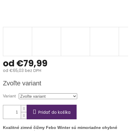
od
€79,99
od
€65,03
bez DPH
Jednotková
Zvoľte variant
cena:
Variant
Pridať do košíka
Kvalitné zimné čižmy Febo Winter sú mimoriadne ohybné