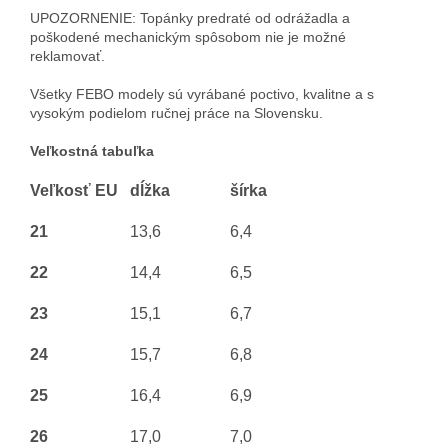
UPOZORNENIE: Topánky predraté od odrážadla a
poškodené mechanickým spôsobom nie je možné
reklamovať.
Všetky FEBO modely sú vyrábané poctivo, kvalitne a s
vysokým podielom ručnej práce na Slovensku.
Veľkostná tabuľka
Veľkosť EU
dĺžka
šírka
21
13,6
6,4
22
14,4
6,5
23
15,1
6,7
24
15,7
6,8
25
16,4
6,9
26
17,0
7,0