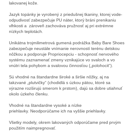
lakovanej kože.
Jazyk topánky je vyrobený z priedušnej tkaniny, ktorej vode-
odpudivosť zabezpečuje PU náter, ktorý bráni prenikaniu
vlhkosti a zároveň zachováva pružnosť aj pri extrémne
nízkych teplotách.
Unikátna trojmilimetrová gumená podrážka Baby Bare Shoes
zabezpečuje neustále vnímanie nerovností terénu detskou
nôžkou a podporuje Propriocepciu - schopnosť nervového
systému zaznamenať zmeny vznikajúce vo svaloch a vo
vnútri tela pohybom a svalovou činnosťou („polohocit“).
Sú vhodné na štandardne široké a širšie nôžky, aj na
takzvané „plutvičky“ (chodidlá s úzkou pätou, ktoré sa
výrazne rozširujú smerom k prstom), dajú sa dobre utiahnuť
okolo úzkeho členku.
Vhodné na štandardne vysoké a nízke
priehlavky. Neodporúčame ich na vyššie priehlavky.
Všetky modely, okrem lakovaných odporúčame pred prvým
použitím naimpregnovať.