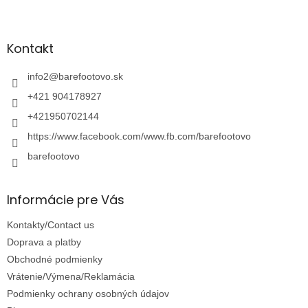
Z
á
p
ä
Kontakt
t
i
info2
@
barefootovo.sk
e
+421 904178927
+421950702144
https://www.facebook.com/www.fb.com/barefootovo
barefootovo
Informácie pre Vás
Kontakty/Contact us
Doprava a platby
Obchodné podmienky
Vrátenie/Výmena/Reklamácia
Podmienky ochrany osobných údajov