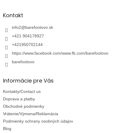
á
p
ä
Kontakt
t
i
info2
@
barefootovo.sk
e
+421 904178927
+421950702144
https://www.facebook.com/www.fb.com/barefootovo
barefootovo
Informácie pre Vás
Kontakty/Contact us
Doprava a platby
Obchodné podmienky
Vrátenie/Výmena/Reklamácia
Podmienky ochrany osobných údajov
Blog