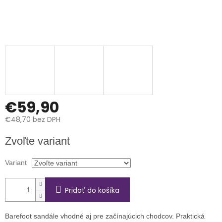
€59,90
€48,70 bez DPH
Jednotková
Zvoľte variant
cena:
Variant
Pridať do košíka
Barefoot sandále vhodné aj pre začínajúcich chodcov. Praktická