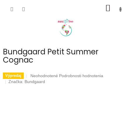
Prejsť
NÁKU
na
obsah
KOŠÍK
Bundgaard Petit Summer
Cognac
Priemerné
Neohodnotené
Podrobnosti hodnotenia
Výpredaj
hodnotenie
Značka:
Bundgaard
produktu
je
0,0
z
5
hviezdičiek.