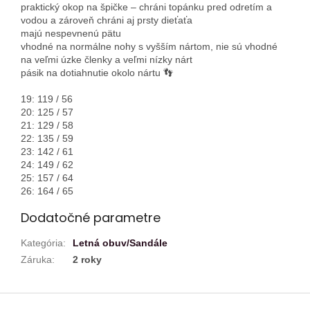
praktický okop na špičke – chráni topánku pred odretím a
vodou a zároveň chráni aj prsty dieťaťa
majú nespevnenú pätu
vhodné na normálne nohy s vyšším nártom, nie sú vhodné
na veľmi úzke členky a veľmi nízky nárt
pásik na dotiahnutie okolo nártu 👣
19: 119 / 56
20: 125 / 57
21: 129 / 58
22: 135 / 59
23: 142 / 61
24: 149 / 62
25: 157 / 64
26: 164 / 65
Dodatočné parametre
Kategória
:
Letná obuv/Sandále
Záruka
:
2 roky
Z