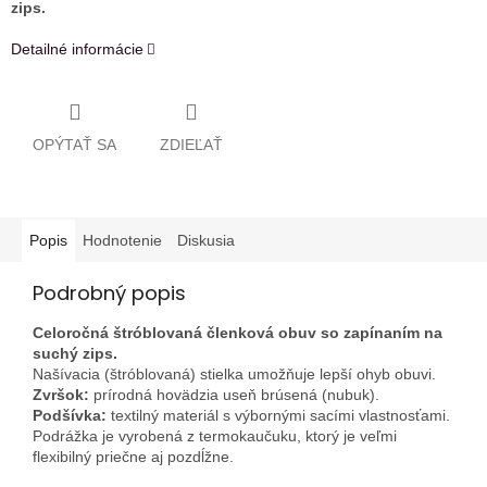
zips.
Detailné informácie
OPÝTAŤ SA
ZDIEĽAŤ
Popis
Hodnotenie
Diskusia
Podrobný popis
Celoročná štróblovaná členková obuv so zapínaním na
suchý zips.
Našívacia (štróblovaná) stielka umožňuje lepší ohyb obuvi.
Zvršok:
prírodná hovädzia useň brúsená (nubuk).
Podšívka:
textilný materiál s výbornými sacími vlastnosťami.
Podrážka je vyrobená z termokaučuku, ktorý je veľmi
flexibilný priečne aj pozdĺžne.