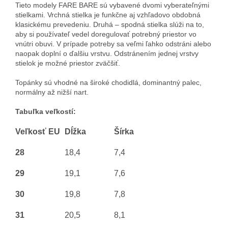
Tieto modely FARE BARE sú vybavené dvomi vyberateľnými
stielkami. Vrchná stielka je funkčne aj vzhľadovo obdobná
klasickému prevedeniu. Druhá – spodná stielka slúži na to,
aby si používateľ vedel doregulovať potrebný priestor vo
vnútri obuvi. V prípade potreby sa veľmi ľahko odstráni alebo
naopak doplní o ďalšiu vrstvu. Odstránením jednej vrstvy
stielok je možné priestor zväčšiť.
Topánky sú vhodné na široké chodidlá, dominantný palec,
normálny až nižší nart.
Tabuľka veľkostí:
Veľkosť EU
Dĺžka
Šírka
28
18,4
7,4
29
19,1
7,6
30
19,8
7,8
31
20,5
8,1