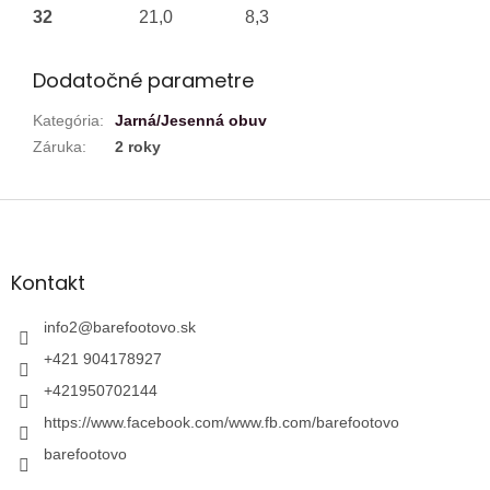
32
21,0
8,3
Dodatočné parametre
Kategória
:
Jarná/Jesenná obuv
Záruka
:
2 roky
Z
á
p
ä
Kontakt
t
i
info2
@
barefootovo.sk
e
+421 904178927
+421950702144
https://www.facebook.com/www.fb.com/barefootovo
barefootovo