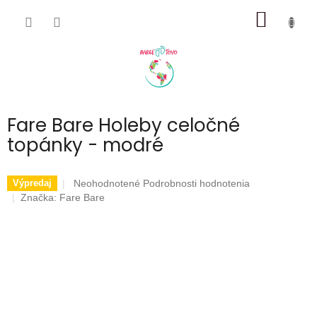
Prejsť
NÁKU
na
obsah
KOŠÍK
Fare Bare Holeby celočné
topánky - modré
Priemerné
Neohodnotené
Podrobnosti hodnotenia
Výpredaj
hodnotenie
Značka:
Fare Bare
produktu
je
0,0
z
5
hviezdičiek.