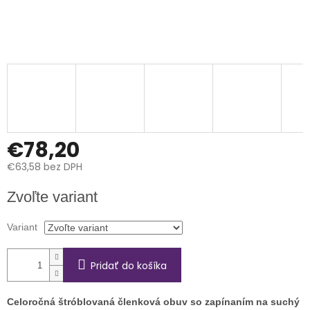
€78,20
€63,58 bez DPH
Jednotková
Zvoľte variant
cena:
Variant
Pridať do košíka
Celoročná štróblovaná členková obuv so zapínaním na suchý