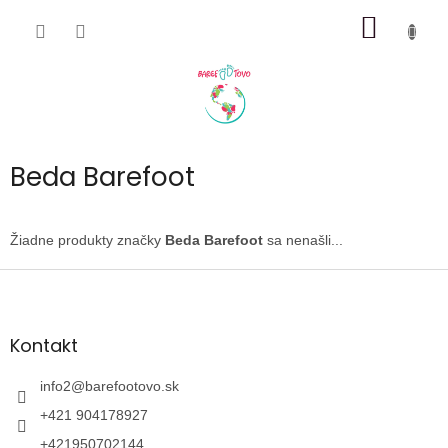
Prejsť
NÁKU
na
obsah
KOŠÍK
Beda Barefoot
Žiadne produkty značky
Beda Barefoot
sa nenašli...
Z
á
p
ä
Kontakt
t
i
info2
@
barefootovo.sk
e
+421 904178927
+421950702144