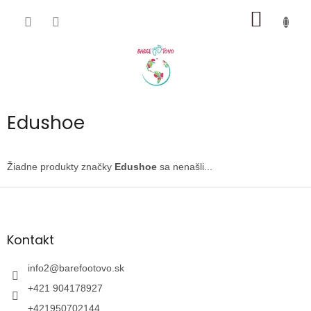
Prejsť
NÁKU
na
obsah
KOŠÍK
Edushoe
Žiadne produkty značky
Edushoe
sa nenašli...
Z
á
p
ä
Kontakt
t
i
info2
@
barefootovo.sk
e
+421 904178927
+421950702144