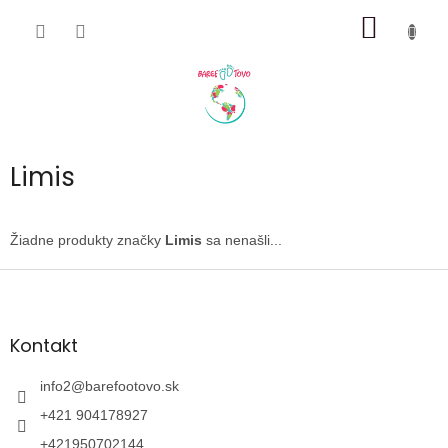
Prejsť
NÁKU
na
obsah
KOŠÍK
Limis
Žiadne produkty značky
Limis
sa nenašli...
Z
á
p
ä
Kontakt
t
i
info2
@
barefootovo.sk
e
+421 904178927
+421950702144