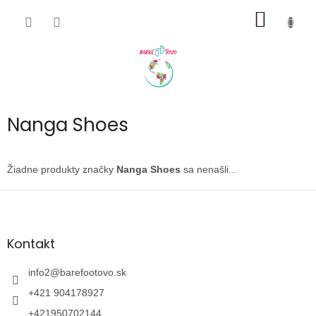
Prejsť
NÁKU
na
obsah
KOŠÍK
Nanga Shoes
Žiadne produkty značky
Nanga Shoes
sa nenašli...
Z
á
p
ä
Kontakt
t
i
info2
@
barefootovo.sk
e
+421 904178927
+421950702144