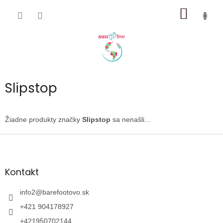
Prejsť
NÁKU
na
obsah
KOŠÍK
Slipstop
Žiadne produkty značky
Slipstop
sa nenašli...
Z
á
p
ä
Kontakt
t
i
info2
@
barefootovo.sk
e
+421 904178927
+421950702144