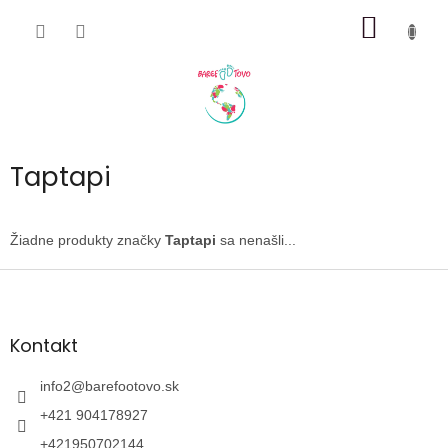
Prejsť
NÁKU
na
obsah
KOŠÍK
Taptapi
Žiadne produkty značky
Taptapi
sa nenašli...
Z
á
p
ä
Kontakt
t
i
info2
@
barefootovo.sk
e
+421 904178927
+421950702144