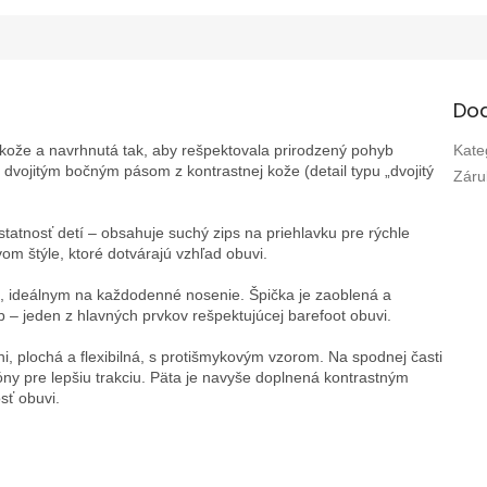
Do
 kože a navrhnutá tak, aby rešpektovala prirodzený pohyb
Kate
 dvojitým bočným pásom z kontrastnej kože (detail typu „dvojitý
Záru
atnosť detí – obsahuje suchý zips na priehlavku pre rýchle
m štýle, ktoré dotvárajú vzhľad obuvi.
, ideálnym na každodenné nosenie. Špička je zaoblená a
 – jeden z hlavných prvkov rešpektujúcej barefoot obuvi.
 plochá a flexibilná, s protišmykovým vzorom. Na spodnej časti
óny pre lepšiu trakciu. Päta je navyše doplnená kontrastným
sť obuvi.