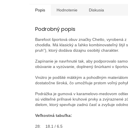
Popis
Hodnotenie
Diskusia
Podrobný popis
Barefoot športová obuv značky
Chetto
, vyrobená z
chodidla. Má klasický a ľahko kombinovateľný štýl s
pruh“), ktorý dodáva dizajnu osobitý charakter.
Zapínanie je navrhnuté tak, aby podporovalo samost
obúvanie a vyzúvanie, doplnený šnúrkami v športovo
Vnútro je podšité mäkkým a pohodlným materiálom
dostatočne široká, čo umožňuje prstom voľný pohyb
Podrážka je gumová v karamelovo-medovom odtieni,
sú viditeľné priľnavé kruhové prvky a zvýraznené z
dielom, ktorý spevňuje zadnú časť a zvyšuje odolno
Veľkostná tabuľka:
28: 18,1 / 6,5