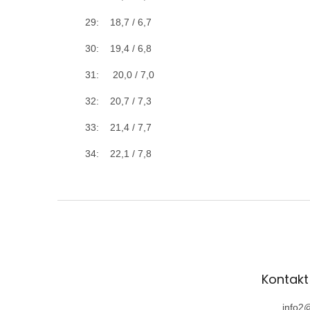
29: 18,7 / 6,7
30: 19,4 / 6,8
31: 20,0 / 7,0
32: 20,7 / 7,3
33: 21,4 / 7,7
34: 22,1 / 7,8
Z
á
p
ä
t
Kontakt
i
e
info2