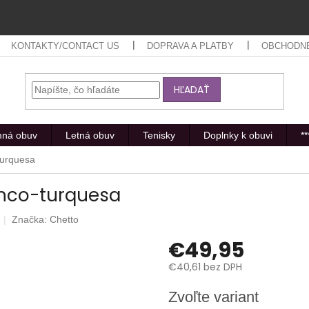
KONTAKTY/CONTACT US
DOPRAVA A PLATBY
OBCHODN
HĽADAŤ
mná obuv
Letná obuv
Tenisky
Doplnky k obuvi
*
turquesa
anco-turquesa
Značka:
Chetto
€49,95
€40,61 bez DPH
Jednotková
Zvoľte variant
cena: