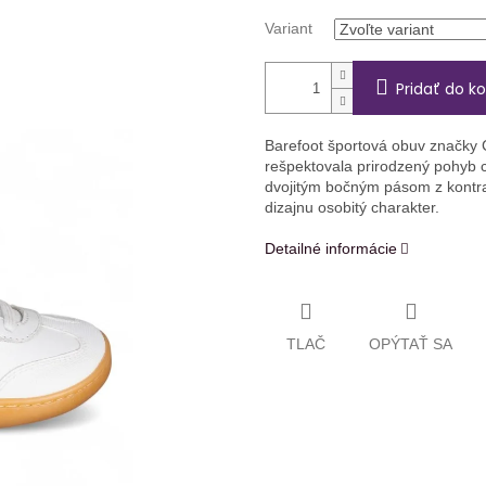
Variant
Pridať do ko
Barefoot športová obuv značky
rešpektovala prirodzený pohyb c
dvojitým bočným pásom z kontrast
dizajnu osobitý charakter.
Detailné informácie
TLAČ
OPÝTAŤ SA