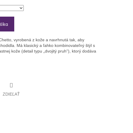
šíka
Chetto
, vyrobená z kože a navrhnutá tak, aby
hodidla. Má klasický a ľahko kombinovateľný štýl s
nej kože (detail typu „dvojitý pruh“), ktorý dodáva
ZDIEĽAŤ