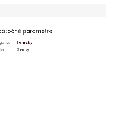
datočné parametre
gória
:
Tenisky
ka
:
2 roky