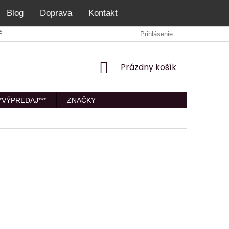
Blog
Doprava
Kontakt
É PODMIENKY
VRÁTENIE/VÝMENA/REKLAMÁCIA
Prihlásenie
PODMIEN
NÁKUPNÝ
Prázdny košík
KOŠÍK
**VÝPREDAJ***
ZNAČKY