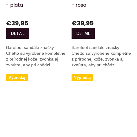
- plata
- rosa
€39,95
€39,95
DETAIL
DETAIL
Barefoot sandále značky
Barefoot sandále značky
Chetto sú vyrobené kompletne
Chetto sú vyrobené kompletne
z prírodnej kože, zvonka aj
z prírodnej kože, zvonka aj
zvnútra, aby pri chôdzi
zvnútra, aby pri chôdzi
poskytovali skutočný pocit
poskytovali skutočný pocit
voľnosti a pohodlia.
voľnosti, flexibility a pohodlia.
Výpredaj
Výpredaj