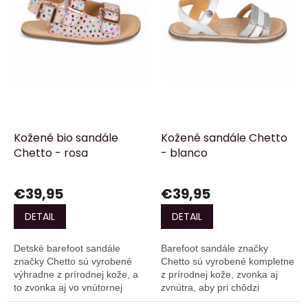
r
d
o
u
d
k
u
t
k
o
t
v
o
v
Kožené bio sandále
Kožené sandále Chetto
Chetto - rosa
- blanco
€39,95
€39,95
DETAIL
DETAIL
Detské barefoot sandále
Barefoot sandále značky
značky Chetto sú vyrobené
Chetto sú vyrobené kompletne
výhradne z prírodnej kože, a
z prírodnej kože, zvonka aj
to zvonka aj vo vnútornej
zvnútra, aby pri chôdzi
podšívke, čo im dodáva
poskytovali skutočný pocit