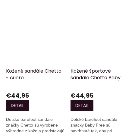
Kožené sandále Chetto
Kožené športové
- cuero
sandále Chetto Baby
free - beige
€44,95
€44,95
DETAIL
DETAIL
Detské barefoot sandále
Detské barefoot sandále
značky Chetto sú vyrobené
značky Baby Free sú
výhradne z kože a predstavujú
navrhnuté tak, aby pri