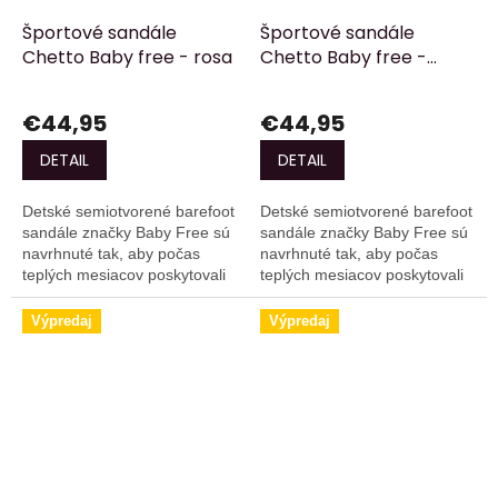
Športové sandále
Športové sandále
Chetto Baby free - rosa
Chetto Baby free -
verde
€44,95
€44,95
DETAIL
DETAIL
Detské semiotvorené barefoot
Detské semiotvorené barefoot
sandále značky Baby Free sú
sandále značky Baby Free sú
navrhnuté tak, aby počas
navrhnuté tak, aby počas
teplých mesiacov poskytovali
teplých mesiacov poskytovali
ochranu v oblasti špičky a
ochranu v oblasti špičky a
zároveň bočnú priedušnosť.
zároveň bočnú priedušnosť.
Výpredaj
Výpredaj