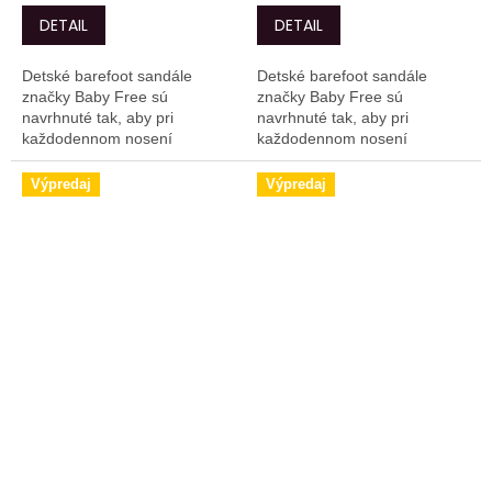
DETAIL
DETAIL
Detské barefoot sandále
Detské barefoot sandále
značky Baby Free sú
značky Baby Free sú
navrhnuté tak, aby pri
navrhnuté tak, aby pri
každodennom nosení
každodennom nosení
poskytovali ochranu aj dobré
poskytovali ochranu aj dobré
odvetranie.
odvetranie.
Výpredaj
Výpredaj