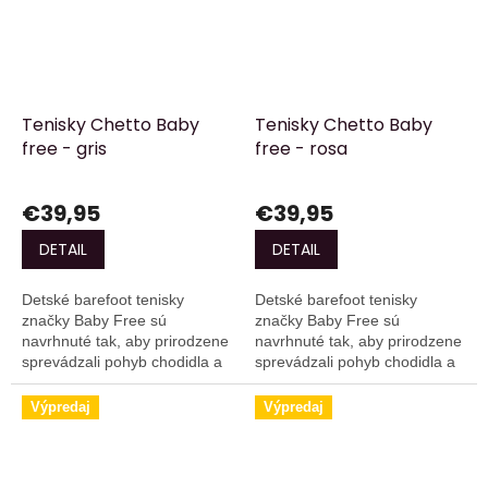
Tenisky Chetto Baby
Tenisky Chetto Baby
free - gris
free - rosa
€39,95
€39,95
DETAIL
DETAIL
Detské barefoot tenisky
Detské barefoot tenisky
značky Baby Free sú
značky Baby Free sú
navrhnuté tak, aby prirodzene
navrhnuté tak, aby prirodzene
sprevádzali pohyb chodidla a
sprevádzali pohyb chodidla a
poskytovali maximálne
poskytovali maximálne
pohodlie a ľahkosť.
pohodlie a ľahkosť.
Výpredaj
Výpredaj