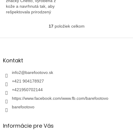
značky Chetto, vyrobená z
kože a navrhnutá tak, aby
rešpektovala prirodzený
pohyb chodidla. Má klasický a
ľahko kombinovateľný štýl s
17
položiek celkom
O
dvojitým bočným...
v
l
Z
á
á
d
p
a
ä
Kontakt
c
t
i
i
info2
@
barefootovo.sk
e
e
p
+421 904178927
r
v
+421950702144
k
https://www.facebook.com/www.fb.com/barefootovo
y
v
barefootovo
ý
p
i
Informácie pre Vás
s