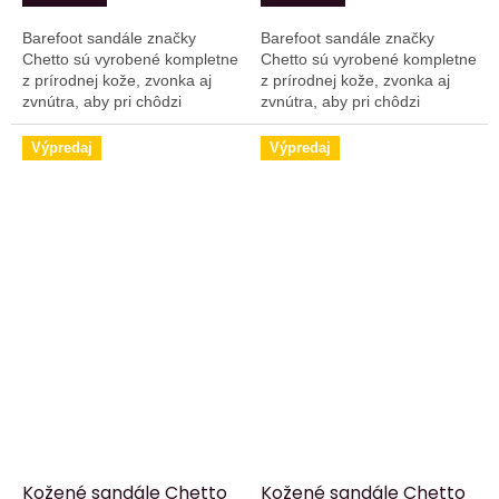
Barefoot sandále značky
Barefoot sandále značky
Chetto sú vyrobené kompletne
Chetto sú vyrobené kompletne
z prírodnej kože, zvonka aj
z prírodnej kože, zvonka aj
zvnútra, aby pri chôdzi
zvnútra, aby pri chôdzi
poskytovali skutočný pocit
poskytovali skutočný pocit
voľnosti, flexibility a pohodlia.
voľnosti a pohodlia.
Výpredaj
Výpredaj
Kožené sandále Chetto
Kožené sandále Chetto