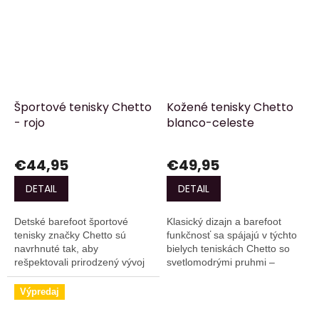
Športové tenisky Chetto
Kožené tenisky Chetto
- rojo
blanco-celeste
€44,95
€49,95
DETAIL
DETAIL
Detské barefoot športové
Klasický dizajn a barefoot
tenisky značky Chetto sú
funkčnosť sa spájajú v týchto
navrhnuté tak, aby
bielych teniskách Chetto so
rešpektovali prirodzený vývoj
svetlomodrými pruhmi –
chodidla a zároveň spájali
ideálnych pre tých, ktorí
ľahkosť, flexibilitu a
hľadajú pohodlie, štýl a
Výpredaj
priedušnosť.
voľnosť pri každom...