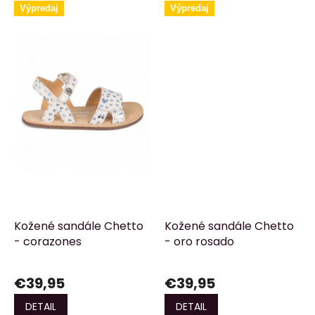
mäkkosť, priedušnosť a vyššiu
voľnosti, flexibility a pohodlia.
Výpredaj
Výpredaj
odolnosť.
Kožené sandále Chetto
Kožené sandále Chetto
- corazones
- oro rosado
€39,95
€39,95
DETAIL
DETAIL