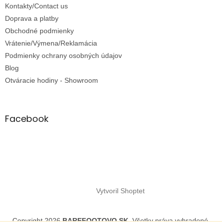
u
Kontakty/Contact us
Doprava a platby
Obchodné podmienky
Vrátenie/Výmena/Reklamácia
Podmienky ochrany osobných údajov
Blog
Otváracie hodiny - Showroom
Facebook
Vytvoril Shoptet
Copyright 2026
BAREFOOTOVO.SK
. Všetky práva vyhradené.