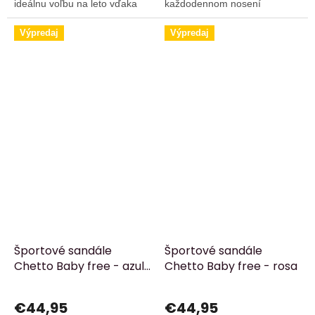
ideálnu voľbu na leto vďaka
každodennom nosení
pohodliu, mäkkosti a výbornej
poskytovali ochranu aj dobré
priedušnosti.
odvetranie.
Výpredaj
Výpredaj
Športové sandále
Športové sandále
Chetto Baby free - azul
Chetto Baby free - rosa
marino
€44,95
€44,95